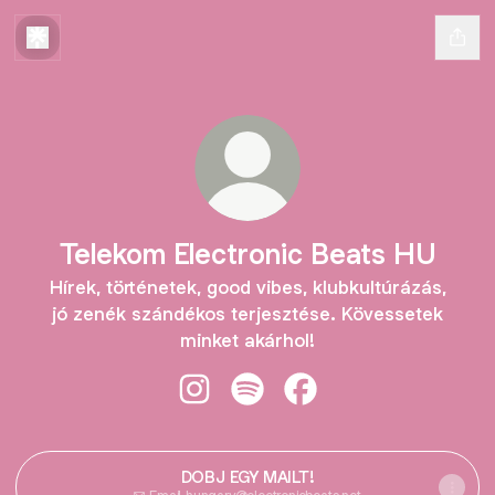
Telekom Electronic Beats HU
Hírek, történetek, good vibes, klubkultúrázás,
jó zenék szándékos terjesztése. Kövessetek
minket akárhol!
Telekom Electronic Beats HU Insta
Telekom Electronic Beats HU 
Telekom Electronic Be
DOBJ EGY MAILT!