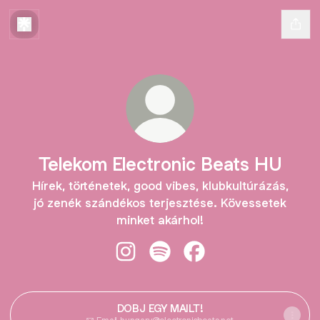
Telekom Electronic Beats HU
Hírek, történetek, good vibes, klubkultúrázás,
jó zenék szándékos terjesztése. Kövessetek
minket akárhol!
Telekom Electronic Beats HU Insta
Telekom Electronic Beats HU 
Telekom Electronic Be
DOBJ EGY MAILT!