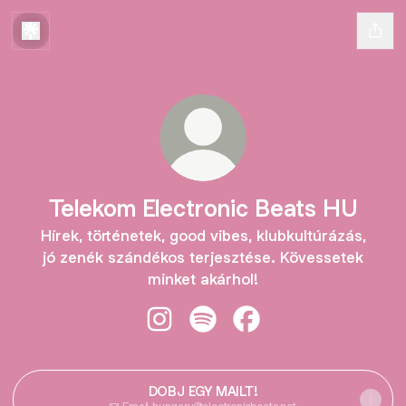
Telekom Electronic Beats HU
Hírek, történetek, good vibes, klubkultúrázás,
jó zenék szándékos terjesztése. Kövessetek
minket akárhol!
Telekom Electronic Beats HU Insta
Telekom Electronic Beats HU 
Telekom Electronic Be
DOBJ EGY MAILT!