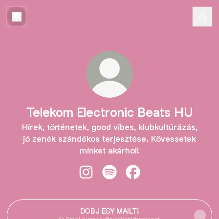
Telekom Electronic Beats HU
Hírek, történetek, good vibes, klubkultúrázás,
jó zenék szándékos terjesztése. Kövessetek
minket akárhol!
Telekom Electronic Beats HU Insta
Telekom Electronic Beats HU 
Telekom Electronic Be
DOBJ EGY MAILT!