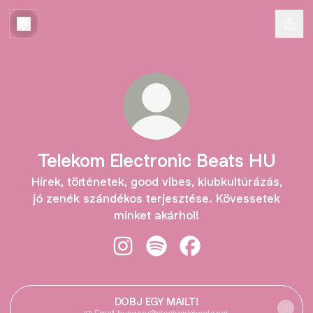
Telekom Electronic Beats HU
Hírek, történetek, good vibes, klubkultúrázás,
jó zenék szándékos terjesztése. Kövessetek
minket akárhol!
Telekom Electronic Beats HU Insta
Telekom Electronic Beats HU 
Telekom Electronic Be
DOBJ EGY MAILT!