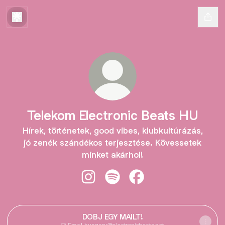
Telekom Electronic Beats HU
Hírek, történetek, good vibes, klubkultúrázás,
jó zenék szándékos terjesztése. Kövessetek
minket akárhol!
Telekom Electronic Beats HU Insta
Telekom Electronic Beats HU 
Telekom Electronic Be
DOBJ EGY MAILT!