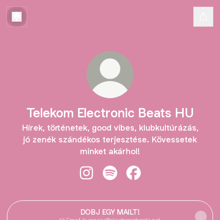
Telekom Electronic Beats HU
Hírek, történetek, good vibes, klubkultúrázás,
jó zenék szándékos terjesztése. Kövessetek
minket akárhol!
Telekom Electronic Beats HU Insta
Telekom Electronic Beats HU 
Telekom Electronic Be
DOBJ EGY MAILT!