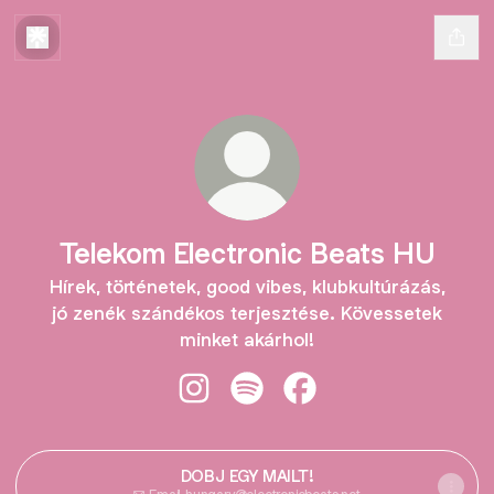
Telekom Electronic Beats HU
Hírek, történetek, good vibes, klubkultúrázás,
jó zenék szándékos terjesztése. Kövessetek
minket akárhol!
Telekom Electronic Beats HU Insta
Telekom Electronic Beats HU 
Telekom Electronic Be
DOBJ EGY MAILT!