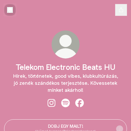
Telekom Electronic Beats HU
Hírek, történetek, good vibes, klubkultúrázás,
jó zenék szándékos terjesztése. Kövessetek
minket akárhol!
Telekom Electronic Beats HU Insta
Telekom Electronic Beats HU 
Telekom Electronic Be
DOBJ EGY MAILT!