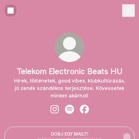
Telekom Electronic Beats HU
Hírek, történetek, good vibes, klubkultúrázás,
jó zenék szándékos terjesztése. Kövessetek
minket akárhol!
Telekom Electronic Beats HU Insta
Telekom Electronic Beats HU 
Telekom Electronic Be
DOBJ EGY MAILT!