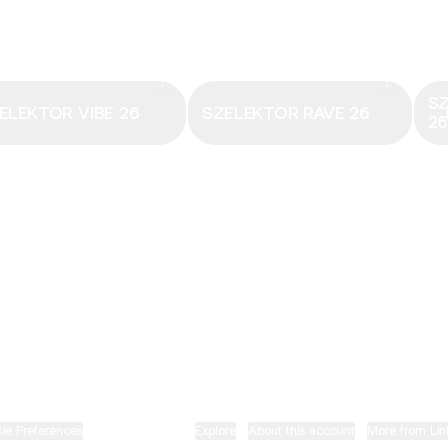
Email
·
hungary@electronicbeats.net
Magyarország legfrissebb hangjai:
S
ELEKTOR VIBE 26
SZELEKTOR RAVE 26
2
ELECTRONIC BEATS X INSTAGRAM
ELECTRONIC BEATS X FACEBOOK
SZELEKTOR X TIKTOK
ie Preferences
•
Report
•
Privacy
•
Explore
•
About this account
•
More from Lin