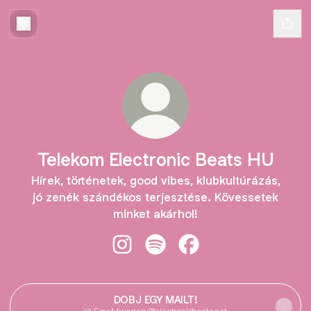
Telekom Electronic Beats HU
Hírek, történetek, good vibes, klubkultúrázás,
jó zenék szándékos terjesztése. Kövessetek
minket akárhol!
Telekom Electronic Beats HU Insta
Telekom Electronic Beats HU 
Telekom Electronic Be
DOBJ EGY MAILT!