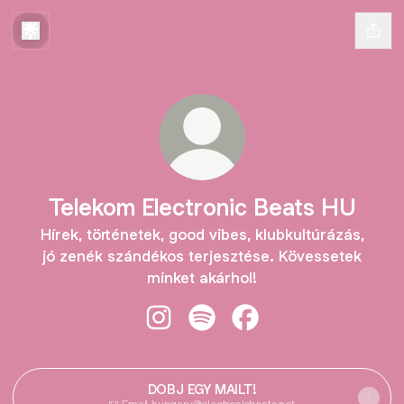
Telekom Electronic Beats HU
Hírek, történetek, good vibes, klubkultúrázás,
jó zenék szándékos terjesztése. Kövessetek
minket akárhol!
Telekom Electronic Beats HU Insta
Telekom Electronic Beats HU 
Telekom Electronic Be
DOBJ EGY MAILT!