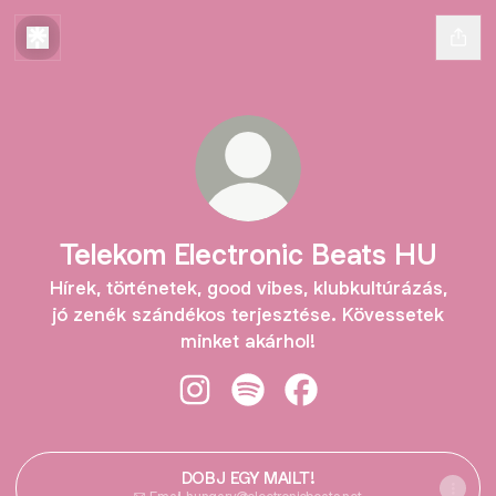
Telekom Electronic Beats HU
Hírek, történetek, good vibes, klubkultúrázás,
jó zenék szándékos terjesztése. Kövessetek
minket akárhol!
Telekom Electronic Beats HU Insta
Telekom Electronic Beats HU 
Telekom Electronic Be
DOBJ EGY MAILT!