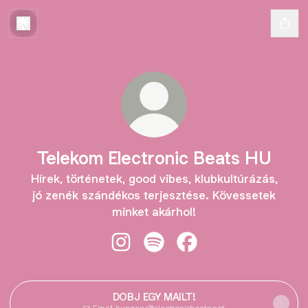
Telekom Electronic Beats HU
Hírek, történetek, good vibes, klubkultúrázás,
jó zenék szándékos terjesztése. Kövessetek
minket akárhol!
Telekom Electronic Beats HU Insta
Telekom Electronic Beats HU 
Telekom Electronic Be
DOBJ EGY MAILT!