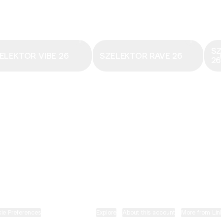
Email
·
hungary@electronicbeats.net
Magyarország legfrissebb hangjai:
S
ELEKTOR VIBE 26
SZELEKTOR RAVE 26
2
ELECTRONIC BEATS X INSTAGRAM
ELECTRONIC BEATS X FACEBOOK
SZELEKTOR X TIKTOK
ie Preferences
•
Report
•
Privacy
•
Explore
•
About this account
•
More from Lin