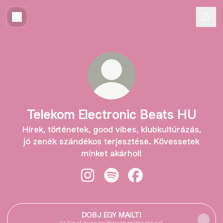
Telekom Electronic Beats HU
Hírek, történetek, good vibes, klubkultúrázás,
jó zenék szándékos terjesztése. Kövessetek
minket akárhol!
Telekom Electronic Beats HU Insta
Telekom Electronic Beats HU 
Telekom Electronic Be
DOBJ EGY MAILT!