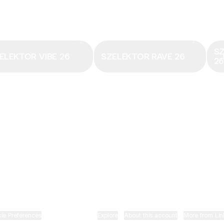
Email
·
hungary@electronicbeats.net
Magyarország legfrissebb hangjai:
S
ELEKTOR VIBE 26
SZELEKTOR RAVE 26
2
ELECTRONIC BEATS X INSTAGRAM
ELECTRONIC BEATS X FACEBOOK
SZELEKTOR X TIKTOK
ie Preferences
•
Report
•
Privacy
•
Explore
•
About this account
•
More from Lin