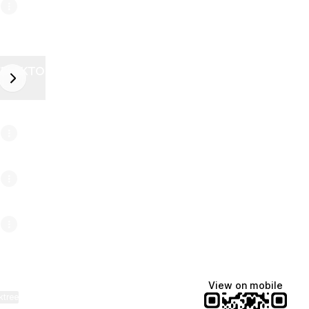
ZELEKTOR FUTURE
next
6
View on mobile
ktree