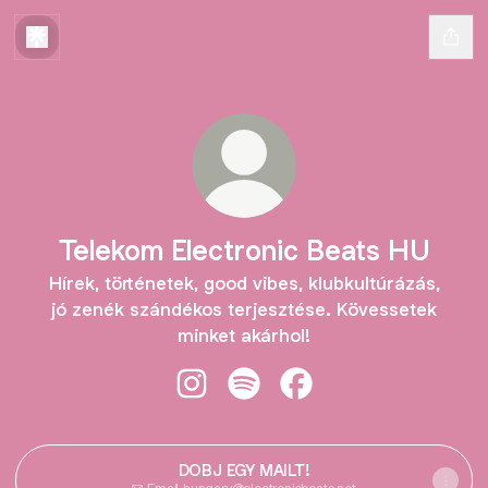
Telekom Electronic Beats HU
Hírek, történetek, good vibes, klubkultúrázás,
jó zenék szándékos terjesztése. Kövessetek
minket akárhol!
Telekom Electronic Beats HU Insta
Telekom Electronic Beats HU 
Telekom Electronic Be
DOBJ EGY MAILT!