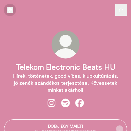
Telekom Electronic Beats HU
Hírek, történetek, good vibes, klubkultúrázás,
jó zenék szándékos terjesztése. Kövessetek
minket akárhol!
Telekom Electronic Beats HU Insta
Telekom Electronic Beats HU 
Telekom Electronic Be
DOBJ EGY MAILT!