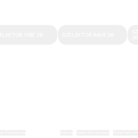
Email
·
hungary@electronicbeats.net
Magyarország legfrissebb hangjai:
S
ELEKTOR VIBE 26
SZELEKTOR RAVE 26
2
ELECTRONIC BEATS X INSTAGRAM
ELECTRONIC BEATS X FACEBOOK
SZELEKTOR X TIKTOK
ie Preferences
•
Report
•
Privacy
•
Explore
•
About this account
•
More from Lin