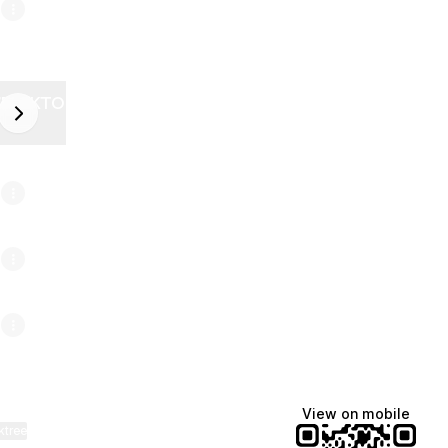
ZELEKTOR FUTURE
next
6
View on mobile
ktree