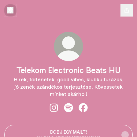
Telekom Electronic Beats HU
Hírek, történetek, good vibes, klubkultúrázás,
jó zenék szándékos terjesztése. Kövessetek
minket akárhol!
Telekom Electronic Beats HU Insta
Telekom Electronic Beats HU 
Telekom Electronic Be
DOBJ EGY MAILT!