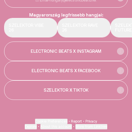
Email
·
hungary@electronicbeats.net
Magyarország legfrissebb hangjai:
SZELEKTOR VIBE
SZELEKTOR RAVE
SZELEK
26
26
FUTURE
ELECTRONIC BEATS X INSTAGRAM
ELECTRONIC BEATS X FACEBOOK
SZELEKTOR X TIKTOK
Cookie Preferences
•
Report
•
Privacy
Explore
•
About this account
•
More from Linktree