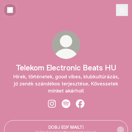
Telekom Electronic Beats HU
Hírek, történetek, good vibes, klubkultúrázás,
jó zenék szándékos terjesztése. Kövessetek
minket akárhol!
Telekom Electronic Beats HU Insta
Telekom Electronic Beats HU 
Telekom Electronic Be
DOBJ EGY MAILT!